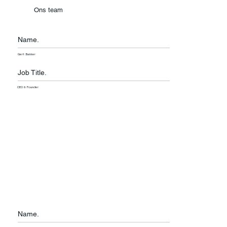
Ons team
Name.
Gert Bakker
Job Title.
CEO & Founder
Name.