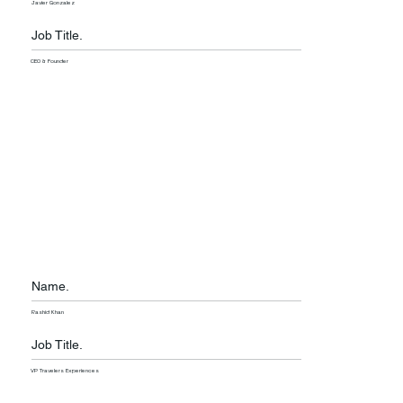
Javier Gonzalez
Job Title.
CEO & Founder
Name.
Rashid Khan
Job Title.
VP Travelers Experiences