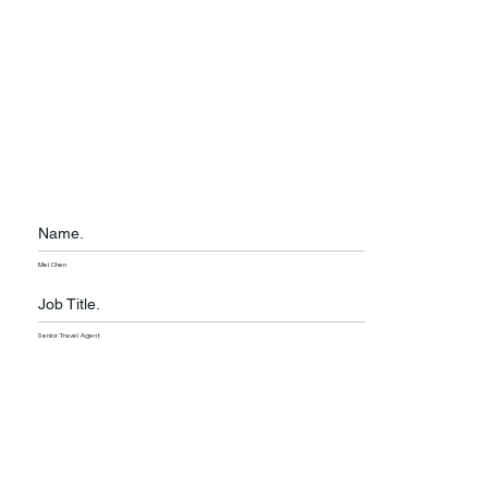
Name.
Mei Chen
Job Title.
Senior Travel Agent